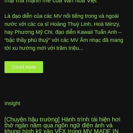
mại mà mạnh mẽ của văn hoá Việt
Là đạo diễn của các MV nổi tiếng trong và ngoài
nước với các ca sĩ Hoàng Thuỳ Linh, Hoà Minzy,
hay Phương Mỹ Chi, đạo diễn Kawaii Tuấn Anh –
“bậc thầy phù thuỷ” với các MV Âm nhạc đã mang
tới xu hướng mới với trăm triệu...
read more
Insight
[Chuyện hậu trường] Hành trình tái hiện hơi
thở ngàn năm qua ngôn ngữ điện ảnh và
khung hình kỹ xảo VFX trong MV MADE IN