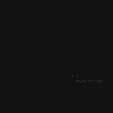
Ready for a journey into
outer space with us?
BACK TO TOP