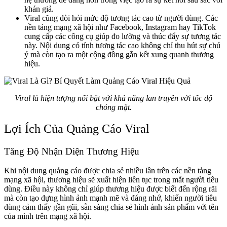
khán giả.
Viral cũng đòi hỏi mức độ tương tác cao từ người dùng. Các
nền tảng mạng xã hội như Facebook, Instagram hay TikTok
cung cấp các công cụ giúp đo lường và thúc đẩy sự tương tác
này. Nội dung có tính tương tác cao không chỉ thu hút sự chú
ý mà còn tạo ra một cộng đồng gắn kết xung quanh thương
hiệu.
Viral là hiện tượng nổi bật với khả năng lan truyền với tốc độ
chóng mặt.
Lợi Ích Của Quảng Cáo Viral
Tăng Độ Nhận Diện Thương Hiệu
Khi nội dung quảng cáo được chia sẻ nhiều lần trên các nền tảng
mạng xã hội, thương hiệu sẽ xuất hiện liên tục trong mắt người tiêu
dùng. Điều này không chỉ giúp thương hiệu được biết đến rộng rãi
mà còn tạo dựng hình ảnh mạnh mẽ và đáng nhớ, khiến người tiêu
dùng cảm thấy gần gũi, sẵn sàng chia sẻ hình ảnh sản phẩm với tên
của mình trên mạng xã hội.