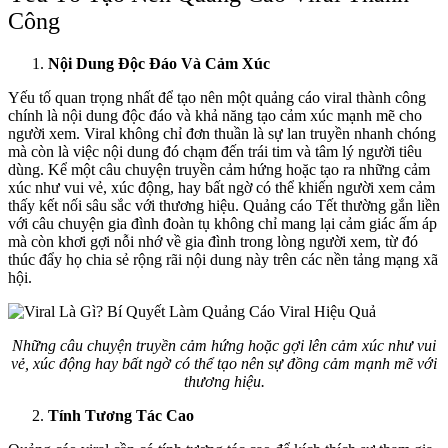
Công
Nội Dung Độc Đáo Và Cảm Xúc
Yếu tố quan trọng nhất để tạo nên một quảng cáo viral thành công
chính là nội dung độc đáo và khả năng tạo cảm xúc mạnh mẽ cho
người xem. Viral không chỉ đơn thuần là sự lan truyền nhanh chóng
mà còn là việc nội dung đó chạm đến trái tim và tâm lý người tiêu
dùng. Kể một câu chuyện truyền cảm hứng hoặc tạo ra những cảm
xúc như vui vẻ, xúc động, hay bất ngờ có thể khiến người xem cảm
thấy kết nối sâu sắc với thương hiệu. Quảng cáo Tết thường gắn liền
với câu chuyện gia đình đoàn tụ không chỉ mang lại cảm giác ấm áp
mà còn khơi gợi nỗi nhớ về gia đình trong lòng người xem, từ đó
thúc đẩy họ chia sẻ rộng rãi nội dung này trên các nền tảng mạng xã
hội.
Những câu chuyện truyền cảm hứng hoặc gợi lên cảm xúc như vui
vẻ, xúc động hay bất ngờ có thể tạo nên sự đồng cảm mạnh mẽ với
thương hiệu.
Tính Tương Tác Cao