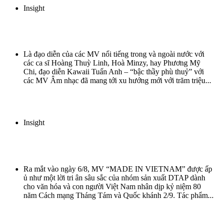
Insight
Đạo diễn Kawaii Tuấn Anh: Sự tinh tế, mềm mại mà mạnh mẽ của văn hoá
Việt
Là đạo diễn của các MV nổi tiếng trong và ngoài nước với
các ca sĩ Hoàng Thuỳ Linh, Hoà Minzy, hay Phương Mỹ
Chi, đạo diễn Kawaii Tuấn Anh – “bậc thầy phù thuỷ” với
các MV Âm nhạc đã mang tới xu hướng mới với trăm triệu...
read more
Insight
[Chuyện hậu trường] Hành trình tái hiện hơi thở ngàn năm qua ngôn ngữ
điện ảnh và khung hình kỹ xảo VFX trong MV MADE IN VIETNAM
Ra mắt vào ngày 6/8, MV “MADE IN VIETNAM” được ấp
ủ như một lời tri ân sâu sắc của nhóm sản xuất DTAP dành
cho văn hóa và con người Việt Nam nhân dịp kỷ niệm 80
năm Cách mạng Tháng Tám và Quốc khánh 2/9. Tác phẩm...
read more