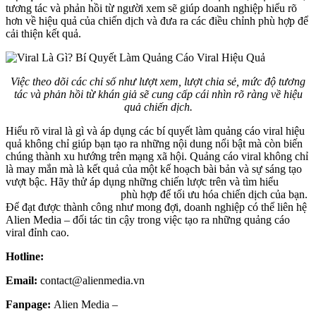
tương tác và phản hồi từ người xem sẽ giúp doanh nghiệp hiểu rõ
hơn về hiệu quả của chiến dịch và đưa ra các điều chỉnh phù hợp để
cải thiện kết quả.
Việc theo dõi các chỉ số như lượt xem, lượt chia sẻ, mức độ tương
tác và phản hồi từ khán giả sẽ cung cấp cái nhìn rõ ràng về hiệu
quả chiến dịch.
Hiểu rõ viral là gì và áp dụng các bí quyết làm quảng cáo viral hiệu
quả không chỉ giúp bạn tạo ra những nội dung nổi bật mà còn biến
chúng thành xu hướng trên mạng xã hội. Quảng cáo viral không chỉ
là may mắn mà là kết quả của một kế hoạch bài bản và sự sáng tạo
vượt bậc. Hãy thử áp dụng những chiến lược trên và tìm hiểu
báo
giá quay phim quảng cáo
phù hợp để tối ưu hóa chiến dịch của bạn.
Để đạt được thành công như mong đợi, doanh nghiệp có thể liên hệ
Alien Media – đối tác tin cậy trong việc tạo ra những quảng cáo
viral đỉnh cao.
Hotline:
0963.373.606
Email:
contact@alienmedia.vn
Fanpage:
Alien Media –