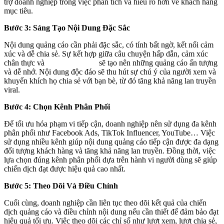
trợ doanh nghiệp trong việc phân tích và hiểu rõ hơn về khách hàng
mục tiêu.
Bước 3: Sáng Tạo Nội Dung Đặc Sắc
Nội dung quảng cáo cần phải đặc sắc, có tính bất ngờ, kết nối cảm
xúc và dễ chia sẻ. Sự kết hợp giữa câu chuyện hấp dẫn, cảm xúc
chân thực và
kỹ xảo điện ảnh
sẽ tạo nên những quảng cáo ấn tượng
và dễ nhớ. Nội dung độc đáo sẽ thu hút sự chú ý của người xem và
khuyến khích họ chia sẻ với bạn bè, từ đó tăng khả năng lan truyền
viral.
Bước 4: Chọn Kênh Phân Phối
Để tối ưu hóa phạm vi tiếp cận, doanh nghiệp nên sử dụng đa kênh
phân phối như Facebook Ads, TikTok Influencer, YouTube… Việc
sử dụng nhiều kênh giúp nội dung quảng cáo tiếp cận được đa dạng
đối tượng khách hàng và tăng khả năng lan truyền. Đồng thời, việc
lựa chọn đúng kênh phân phối dựa trên hành vi người dùng sẽ giúp
chiến dịch đạt được hiệu quả cao nhất.
Bước 5: Theo Dõi Và Điều Chỉnh
Cuối cùng, doanh nghiệp cần liên tục theo dõi kết quả của chiến
dịch quảng cáo và điều chỉnh nội dung nếu cần thiết để đảm bảo đạt
hiệu quả tối ưu. Việc theo dõi các chỉ số như lượt xem, lượt chia sẻ,