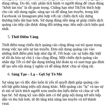
dùng riêng. Do đó, việc phân tích hành vi người dùng để chọn đúng
“kênh lan tỏa” là rất quan trọng. Chẳng hạn như TikTok thích hợp
cho các nội dung ngắn, sáng tạo và dễ dàng lan truyền, trong khi
Facebook và Instagram phù hợp với các chiến dịch xây dựng
thương hiệu dài hạn hơn. Sử dụng đúng nền tảng sẽ giúp chiến dịch
quảng cáo tiếp cận được đúng đối tượng mục tiêu một cách hiệu quả
nhất.
Thời Điểm Vàng
Thời điểm tung chiến dịch quảng cáo cũng đóng vai trò quan trọng
trong việc tạo nên sự lan truyền. Đưa nội dung quảng cáo vào
những thời điểm phù hợp như dịp lễ, Tết hoặc các sự kiện đặc biệt
sẽ tối đa hóa sự chú ý của cộng đồng. Một chiến dịch quảng cáo
nhân dịp Tết có thể tận dụng không khí đoàn tụ và sum họp gia đình
để tạo nên nội dung ý nghĩa và dễ dàng được chia sẻ rộng rãi.
Sáng Tạo – Lạ – Gợi Sự Tò Mò
Sự sáng tạo và độc đáo luôn là yếu tố quyết định giúp quảng cáo
nổi bật giữa hàng triệu nội dung khác. Một quảng cáo “lạ” và tạo sự
tò mò sẽ kích thích người xem muốn tìm hiểu thêm và chia sẻ với
bạn bè. Sử dụng kỹ xảo điện ảnh có thể giúp nội dung trở nên hấp
dẫn và thu hút hơn, từ đó tăng khả năng lan truyền và trở thành
viral.