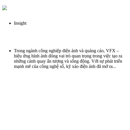
read more
Insight
Ứng Dụng VFX Trong Sản Xuất Phim Doanh Nghiệp, Quảng Cáo Và Điện
Ảnh Như Thế Nào?
Trong ngành công nghiệp điện ảnh và quảng cáo, VFX –
hiệu ứng hình ảnh đóng vai trò quan trọng trong việc tạo ra
những cảnh quay ấn tượng và sống động. Với sự phát triển
mạnh mẽ của công nghệ số, kỹ xảo điện ảnh đã mở ra...
read more