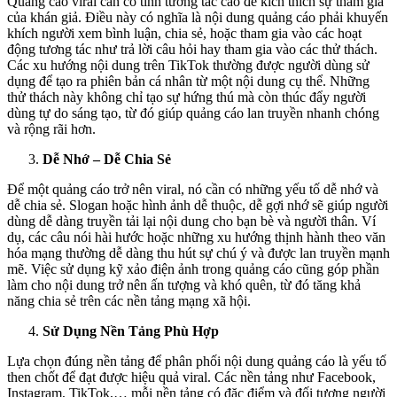
Quảng cáo viral cần có tính tương tác cao để kích thích sự tham gia
của khán giả. Điều này có nghĩa là nội dung quảng cáo phải khuyến
khích người xem bình luận, chia sẻ, hoặc tham gia vào các hoạt
động tương tác như trả lời câu hỏi hay tham gia vào các thử thách.
Các xu hướng nội dung trên TikTok thường được người dùng sử
dụng để tạo ra phiên bản cá nhân từ một nội dung cụ thể. Những
thử thách này không chỉ tạo sự hứng thú mà còn thúc đẩy người
dùng tự do sáng tạo, từ đó giúp quảng cáo lan truyền nhanh chóng
và rộng rãi hơn.
Dễ Nhớ – Dễ Chia Sẻ
Để một quảng cáo trở nên viral, nó cần có những yếu tố dễ nhớ và
dễ chia sẻ. Slogan hoặc hình ảnh dễ thuộc, dễ gợi nhớ sẽ giúp người
dùng dễ dàng truyền tải lại nội dung cho bạn bè và người thân. Ví
dụ, các câu nói hài hước hoặc những xu hướng thịnh hành theo văn
hóa mạng thường dễ dàng thu hút sự chú ý và được lan truyền mạnh
mẽ. Việc sử dụng kỹ xảo điện ảnh trong quảng cáo cũng góp phần
làm cho nội dung trở nên ấn tượng và khó quên, từ đó tăng khả
năng chia sẻ trên các nền tảng mạng xã hội.
Sử Dụng Nền Tảng Phù Hợp
Lựa chọn đúng nền tảng để phân phối nội dung quảng cáo là yếu tố
then chốt để đạt được hiệu quả viral. Các nền tảng như Facebook,
Instagram, TikTok,… mỗi nền tảng có đặc điểm và đối tượng người