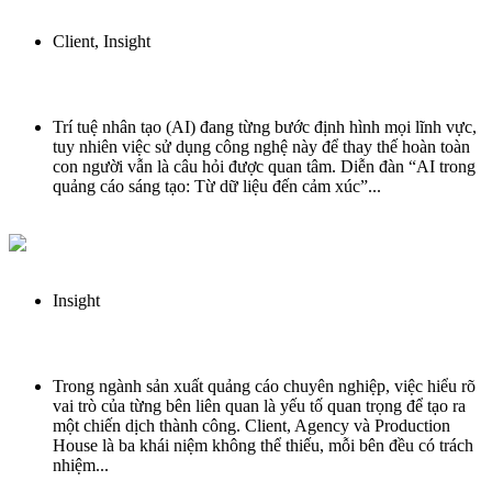
Client
,
Insight
AI trong sáng tạo nghệ thuật: Công cụ quyền năng hay mối đe dọa thay thế?
Trí tuệ nhân tạo (AI) đang từng bước định hình mọi lĩnh vực,
tuy nhiên việc sử dụng công nghệ này để thay thế hoàn toàn
con người vẫn là câu hỏi được quan tâm. Diễn đàn “AI trong
quảng cáo sáng tạo: Từ dữ liệu đến cảm xúc”...
read more
Insight
Client, Agency, Production House Là Gì Trong Ngành Sản Xuất Quảng Cáo
Trong ngành sản xuất quảng cáo chuyên nghiệp, việc hiểu rõ
vai trò của từng bên liên quan là yếu tố quan trọng để tạo ra
một chiến dịch thành công. Client, Agency và Production
House là ba khái niệm không thể thiếu, mỗi bên đều có trách
nhiệm...