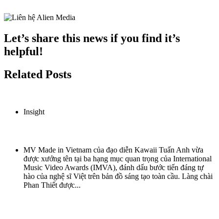
https://www.facebook.com/alien.media.vietnam
Let’s share this news if you find it’s
helpful!
Related Posts
Insight
‘Made in Vietnam’ được vinh danh tại giải thưởng quốc tế IMVA
MV Made in Vietnam của đạo diễn Kawaii Tuấn Anh vừa
được xướng tên tại ba hạng mục quan trọng của International
Music Video Awards (IMVA), đánh dấu bước tiến đáng tự
hào của nghệ sĩ Việt trên bản đồ sáng tạo toàn cầu. Làng chài
Phan Thiết được...
read more