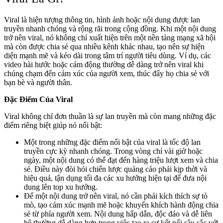
Viral là hiện tượng thông tin, hình ảnh hoặc nội dung được lan
truyền nhanh chóng và rộng rãi trong cộng đồng. Khi một nội dung
trở nên viral, nó không chỉ xuất hiện trên một nền tảng mạng xã hội
mà còn được chia sẻ qua nhiều kênh khác nhau, tạo nên sự hiện
diện mạnh mẽ và kéo dài trong tâm trí người tiêu dùng. Ví dụ, các
video hài hước hoặc cảm động thường dễ dàng trở nên viral khi
chúng chạm đến cảm xúc của người xem, thúc đẩy họ chia sẻ với
bạn bè và người thân.
Đặc Điểm Của Viral
Viral không chỉ đơn thuần là sự lan truyền mà còn mang những đặc
điểm riêng biệt giúp nó nổi bật:
Một trong những đặc điểm nổi bật của viral là tốc độ lan
truyền cực kỳ nhanh chóng. Trong vòng chỉ vài giờ hoặc
ngày, một nội dung có thể đạt đến hàng triệu lượt xem và chia
sẻ. Điều này đòi hỏi chiến lược quảng cáo phải kịp thời và
hiệu quả, tận dụng tối đa các xu hướng hiện tại để đưa nội
dung lên top xu hướng.
Để một nội dung trở nên viral, nó cần phải kích thích sự tò
mò, tạo cảm xúc mạnh mẽ hoặc khuyến khích hành động chia
sẻ từ phía người xem. Nội dung hấp dẫn, độc đáo và dễ liên
hệ thường dễ dàng hơn trong việc tạo ra sự kết nối sâu sắc với