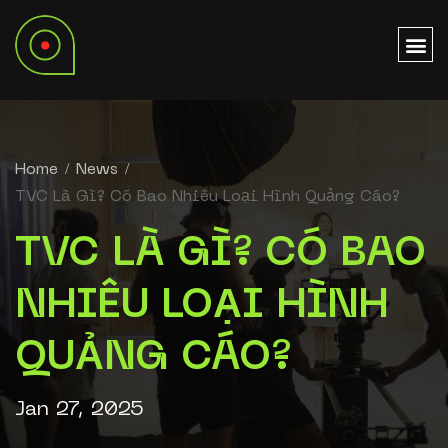
Home
News
TVC Là Gì? Có Bao Nhiêu Loại Hình Quảng Cáo?
TVC LÀ GÌ? CÓ BAO
NHIÊU LOẠI HÌNH
QUẢNG CÁO?
Jan 27, 2025