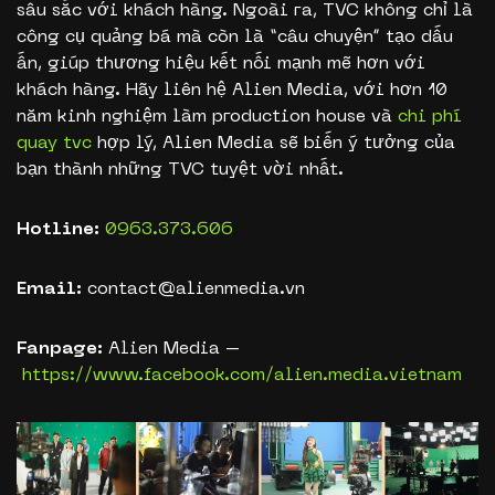
sâu sắc với khách hàng. Ngoài ra, TVC không chỉ là
công cụ quảng bá mà còn là “câu chuyện” tạo dấu
ấn, giúp thương hiệu kết nối mạnh mẽ hơn với
khách hàng. Hãy liên hệ Alien Media, với hơn 10
năm kinh nghiệm làm production house và
chi phí
quay tvc
hợp lý, Alien Media sẽ biến ý tưởng của
bạn thành những TVC tuyệt vời nhất.
Hotline:
0963.373.606
Email:
contact@alienmedia.vn
Fanpage:
Alien Media –
https://www.facebook.com/alien.media.vietnam