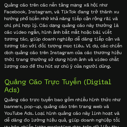
Quảng cáo trên các nền tảng mạng xã hội như
Facebook, Instagram, và TikTok đang trở thành xu
hướng phổ biến nhờ khả năng tiếp cận rộng rãi và
chi phí hợp lý. Các dạng quảng cáo này thường là
các video ngắn, hình ảnh bắt mắt hoặc bài viết
tương tác, giúp doanh nghiệp dễ dàng tiếp cận và
tương tác với đối tượng mục tiêu. Ví dụ, các chiến
dịch quảng cáo trên Instagram của các thương hiệu
thời trang thường sử dụng hình ảnh và video chất
lượng cao để thu hút sự chú ý của người dùng.
Quảng Cáo Trực Tuyến (Digital
Ads)
Quảng cáo trực tuyến bao gồm nhiều hình thức như
banners, pop-up, quảng cáo trên trang web và
YouTube Ads. Loại hình quảng cáo này linh hoạt và
dễ dàng đo lường hiệu quả, giúp doanh nghiệp tối