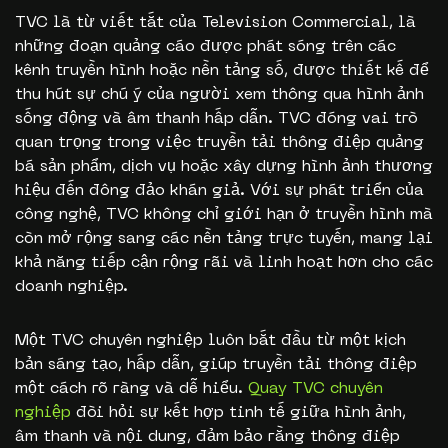
TVC là từ viết tắt của Television Commercial, là
những đoạn quảng cáo được phát sóng trên các
kênh truyền hình hoặc nền tảng số, được thiết kế để
thu hút sự chú ý của người xem thông qua hình ảnh
sống động và âm thanh hấp dẫn. TVC đóng vai trò
quan trọng trong việc truyền tải thông điệp quảng
bá sản phẩm, dịch vụ hoặc xây dựng hình ảnh thương
hiệu đến đông đảo khán giả. Với sự phát triển của
công nghệ, TVC không chỉ giới hạn ở truyền hình mà
còn mở rộng sang các nền tảng trực tuyến, mang lại
khả năng tiếp cận rộng rãi và linh hoạt hơn cho các
doanh nghiệp.
Một TVC chuyên nghiệp luôn bắt đầu từ một kịch
bản sáng tạo, hấp dẫn, giúp truyền tải thông điệp
một cách rõ ràng và dễ hiểu.
Quay TVC chuyên
nghiệp
đòi hỏi sự kết hợp tinh tế giữa hình ảnh,
âm thanh và nội dung, đảm bảo rằng thông điệp