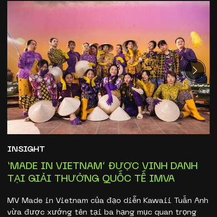
INSIGHT
‘MADE IN VIETNAM’ ĐƯỢC VINH DANH
TẠI GIẢI THƯỞNG QUỐC TẾ IMVA
MV Made in Vietnam của đạo diễn Kawaii Tuấn Anh
vừa được xướng tên tại ba hạng mục quan trọng