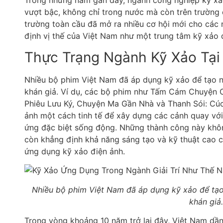
Trong những năm gần đây, ngành công nghiệp kỹ xảo
vượt bậc, không chỉ trong nước mà còn trên trường 
trường toàn cầu đã mở ra nhiều cơ hội mới cho các 
định vị thế của Việt Nam như một trung tâm kỹ xảo 
Thực Trạng Ngành Kỹ Xảo Tại
Nhiều bộ phim Việt Nam đã áp dụng kỹ xảo để tạo n
khán giả. Ví dụ, các bộ phim như Tấm Cám Chuyện C
Phiêu Lưu Ký, Chuyện Ma Gần Nhà và Thanh Sói: Cú
ảnh một cách tinh tế để xây dựng các cảnh quay vớ
ứng đặc biệt sống động. Những thành công này khô
còn khẳng định khả năng sáng tạo và kỹ thuật cao 
ứng dụng kỹ xảo điện ảnh.
Nhiều bộ phim Việt Nam đã áp dụng kỹ xảo để tạo
khán giả.
Trong vòng khoảng 10 năm trở lại đây, Việt Nam dầ