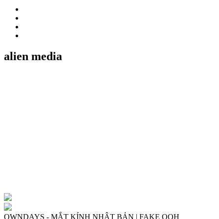
Creative
Music Video
Post Production
Commercial Video
alien media
OWNDAYS - MẮT KÍNH NHẬT BẢN | FAKE OOH