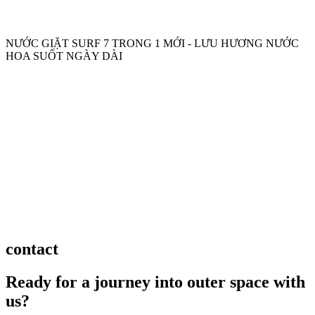
SURF
NƯỚC GIẶT SURF 7 TRONG 1 MỚI - LƯU HƯƠNG NƯỚC
HOA SUỐT NGÀY DÀI
SURF
Load More
contact
Ready for a journey into outer space with
us?